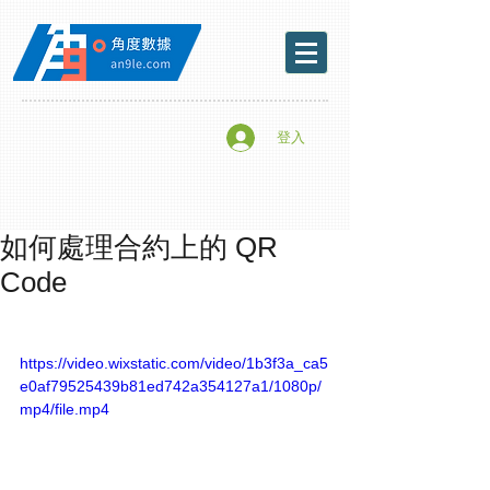
登入
如何處理合約上的 QR
Code
https://video.wixstatic.com/video/1b3f3a_ca5
e0af79525439b81ed742a354127a1/1080p/
mp4/file.mp4