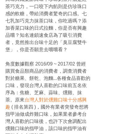
茶巧克力，一口咬下內餡則是仿珍珠口
感的軟糖，帶給消費者驚奇的口感。七
七乳加巧克力抹茶口味，你吃過嗎？添
加香菜口味的日式拉麵，你是否有興趣
品嚐？知名連鎖速食店為了吸引消費
者，竟然推出台味十足的「臭豆腐雙牛
堡」，你是否願意去嚐嚐看？
角度數據觀察 2016/09 ~ 2017/02 曾經
購買食品類商品的消費者，調查消費者
對於糖果、餅乾、泡麵...各種食品喜歡的
口味，發現台灣人喜歡的口味前五名依
序為：焦糖、芝麻、蒜味、燻雞、抹
茶。原來
台灣人對於燻雞口味十分感興
趣
 ( 排名第四 )，國外有業者突發奇想將
指甲油做成炸雞口味，如果業者參考台
灣人喜歡的口味後，也許下次會調配出
燻雞口味的指甲油，該口味的指甲油有