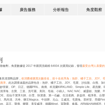
據
廣告服務
分析報告
角度觀察
劑
劑，角度數據從 2017 年購買洗碗精 64934 次購買紀錄，發現
最受台灣人喜愛的
灣餐具清潔劑品牌，
依消費者購買次數排名，前十名依序為：泡舒、橘子工坊、JOY、
滴淨。
此次調查涵蓋的品牌包含：泡舒、橘子工坊、JOY、毛寶、沙拉脫、白熊、加
OP、日正、德國PRIL、南僑、科克蘭KIRKLAND、Simple Life、易洗樂、E
清淨海、古寶、三皇、洗可麗、美則、皂福、小綠人、NAC NAC、威靈頓、泡樂、F
CADE、花仙子潔淨大師、白雪、快潔適、第一石鹼、生活老媽、多益得、植淨美、台
茶、馬尚清、汎奇、獅王Magica、牛頭牌、元山、立威克、毛寶兔、茶籽堂、亮碟Fini
olive、花王、寶僑、獅寶、美安威淨、德國Minel、室翲香、春風、ARM&HAMMER