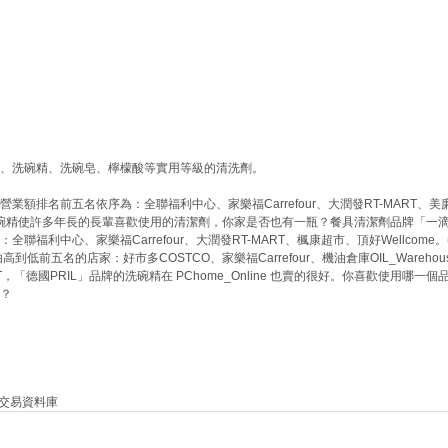
、洗碗精、洗碗皂、檸檬酸等實用等級的清洗劑。
額排名前五名依序為：全聯福利中心、家樂福Carrefour、大潤發RT-MART、美
的洗碗精使許多年長的長輩喜歡使用的清潔劑，你家是否也有一瓶？餐具清潔劑品牌「一
福利中心、家樂福Carrefour、大潤發RT-MART、楓康超市、頂好Wellcome
低前五名的店家：好市多COSTCO、家樂福Carrefour、機油倉庫OIL_Warehou
T，「德國PRIL」品牌的洗碗精在 PChome_Online 也賣的很好。你喜歡使用哪一個
？
費交易資料庫