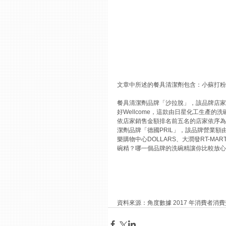
文章中所述的餐具清潔劑包含：小蘇打粉
餐具清潔劑品牌「沙拉脫」，該品牌店家營業
好Wellcome，這款由日星化工生產
依店家銷售金額排名前五名的店家依序為：全聯
潔劑品牌「德國PRIL」，該品牌營業額由高到
樂購物中心DOLLARS、大潤發RT-MAR
碗精？哪一個品牌的洗碗精讓你比較放心
資料來源：角度數據 2017 年消費者消