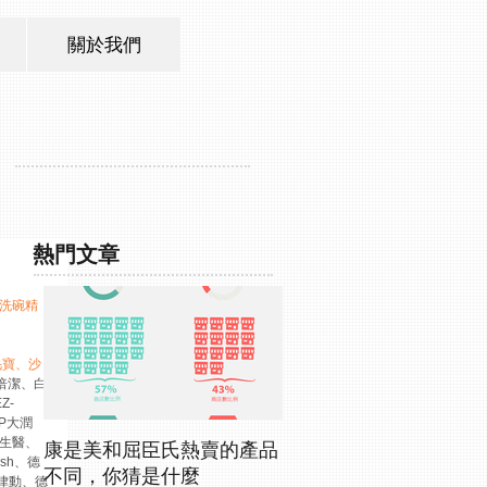
關於我們
熱門文章
洗碗精
毛寶、沙
倍潔、白
Z-
P大潤
塑生醫、
康是美和屈臣氏熱賣的產品
sh、德
不同，你猜是什麼
、律動、德