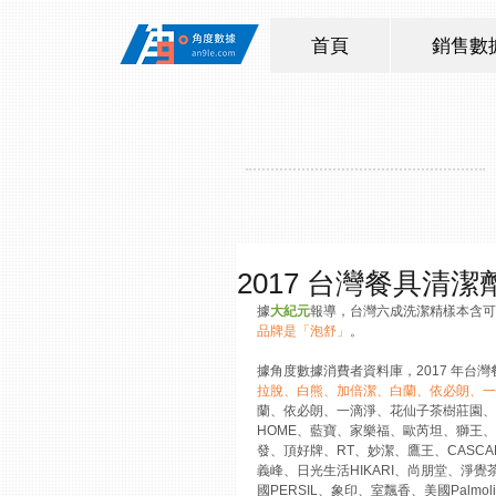
首頁
銷售數
2017 台灣餐具清潔
據
大紀元
報導，台灣六成洗潔精樣本含可致敏
品牌是「泡舒」
。
據角度數據消費者資料庫，2017 年台
拉脫、白熊、加倍潔、白蘭、依必朗、一
蘭、依必朗、一滴淨、花仙子茶樹莊園、妙管家、
HOME、藍寶、家樂福、歐芮坦、獅王、
發、頂好牌、RT、妙潔、鷹王、CAS
義峰、日光生活HIKARI、尚朋堂、淨覺
國PERSIL、象印、室飄香、美國Palm