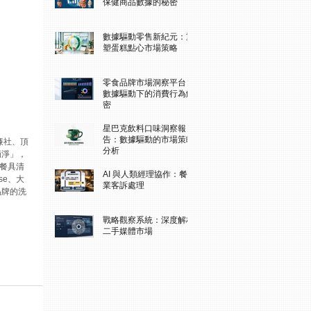
保健商品數據的秘密
數據驅動零售新紀元：重
塑蛋糕點心市場策略
零食品牌市場洞察平台：
數據驅動下的消費行為解
密
星巴克飲料口味洞察報
告：數據驅動的市場策略
廉社、頂
分析
滴淨」，
。餐具清
AI 與人類經理協作：餐飲
se、大
業客訴處理
品牌的洗
戰略觀察系統：深度解析
二手媒體市場