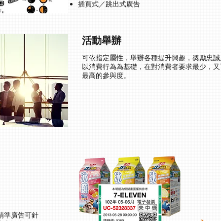
插頁式／跳出式廣告
活動舉辦
可依指定屬性，舉辦各種提升興趣，奬勵忠誠
以消費行為為基礎，在對消費者要求最少，又
最高的參與度。
 精準廣告可針