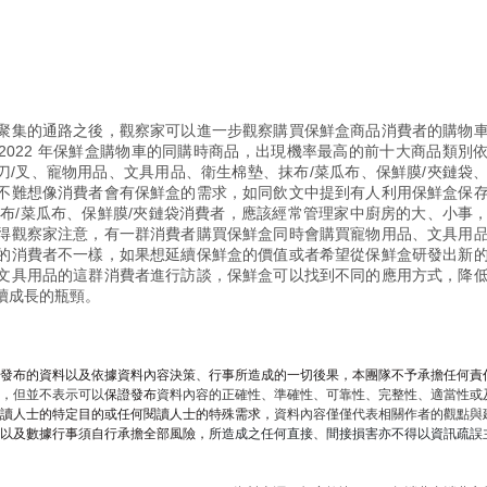
聚集的通路之後，觀察家可以進一步觀察購買保鮮盒商品消費者的購物
2
022 年
保鮮盒
購物車的同購時商品，出現機率最高的前十大商品類別依
/刀/叉、寵物用品、文具用品、衛生棉墊、抹布/菜瓜布、保鮮膜/夾鏈袋
不難想像消費者會有保鮮盒的需求，如同飲文中提到有人利用保鮮盒保
、抹布/菜瓜布、保鮮膜/夾鏈袋消費者，應該經常管理家中廚房的大、小事
得觀察家注意，有一群消費者購買保鮮盒同時會購買寵物用品、文具用
的消費者不一樣，如果想延續保鮮盒的價值或者希望從保鮮盒研發出新
文具用品的這群消費者進行訪談，保鮮盒可以找到不同的應用方式，降
續成長的瓶頸。
發布的資料以及依據資料內容決策、行事所造成的一切後果，本團隊不予承擔任何責
，但並不表示可以
保證發布
資料內容的正確性、準確性、可靠性、完整性、適當性或
讀人士的特定目的或任何閱讀人士的特殊需求，
資料內容僅僅代表相關作者的觀點與
以及數據行事須自行承擔全部風險，
所造成之任何直接、間接損害亦不得以資訊疏誤