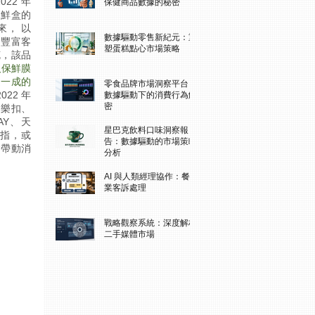
22 年
保健商品數據的秘密
保鮮盒的
來， 以
數據驅動零售新紀元：重
，豐富客
塑蛋糕點心市場策略
克，該品
及保鮮膜
過一成的
零食品牌市場洞察平台：
22 年
數據驅動下的消費行為解
密
扣樂扣、
AY、天
星巴克飲料口味洞察報
拇指，或
告：數據驅動的市場策略
會帶動消
分析
AI 與人類經理協作：餐飲
業客訴處理
戰略觀察系統：深度解析
二手媒體市場