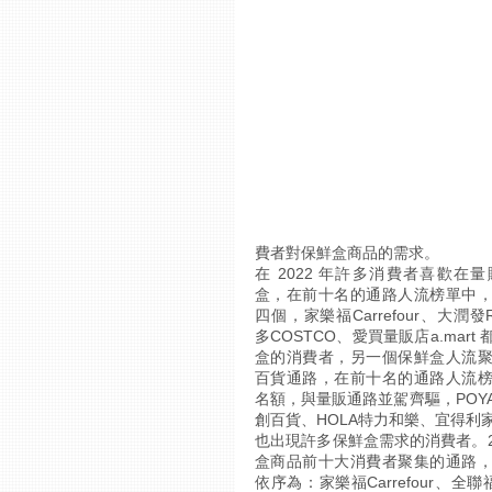
費者對保鮮盒商品的需求。
在 2022 年許多消費者喜歡在
盒，在前十名的通路人流榜單中
四個，家樂福Carrefour、大潤發
多COSTCO、愛買量販店a.mart
盒的消費者，另一個保鮮盒人流
百貨通路，在前十名的通路人流
名額，與量販通路並駕齊驅，POY
創百貨、HOLA特力和樂、宜得利
也出現許多保鮮盒需求的消費者。2
盒商品前十大消費者聚集的通路
依序為：家樂福Carrefour、全聯