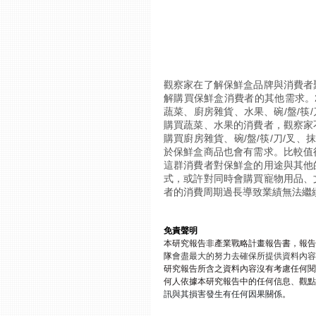
觀察家在了解保鮮盒品牌與消費者
解購買保鮮盒消費者的其他需求。
蔬菜、廚房雜貨、水果、碗/盤/筷
購買蔬菜、水果的消費者，觀察家
購買廚房雜貨、碗/盤/筷/刀/叉
於保鮮盒商品也會有需求。比較值
這群消費者對保鮮盒的用途與其他
式，或許對同時會購買寵物用品、
者的消費周期過長導致業績無法繼
免責聲明
本研究報告非產業戰略計畫報告書，報告
隊
會盡最大的努力去確保所提供資料內容
研究報告所含之資料內容沒有考慮任何閱
何人依據本研究報告中的任何信息、觀點
訊與其損害發生有任何因果關係
。