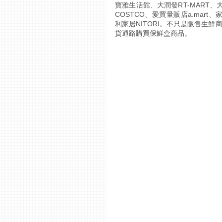
寶雅生活館、大潤發RT-MART
COSTCO、愛買量販店a.mart
利家居NITORI。不只是販售生
貨通路購買保鮮盒商品。