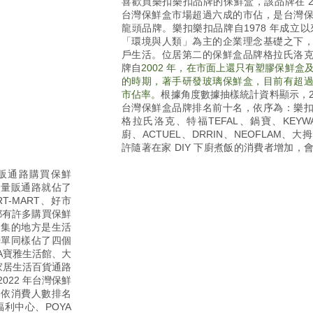
喜歡買樂扣樂扣品牌的保鮮盒，該品牌在 20
台灣保鮮盒市場超過六成的市佔，是台灣
龍頭品牌。
樂扣樂扣品牌自1978 年成立以
「環境與人類」為主的企業理念基礎之下
戶生活。位居第二的保鮮盒品牌
格拉氏洛
牌自
2002 年，在市面上還只有塑膠保鮮盒
的時期，著手研發玻璃保鮮盒，目前有超
市佔率。
根據角度數據抽樣統計資料顯示，20
台灣保鮮盒品牌排名前十名，依序為：樂
格拉氏洛克、特福TEFAL、鍋寶、KEYW
廚、ACTUEL、DRRIN、NEOFLAM、大
許隨著在家 DIY 下廚煮飯的消費者增加，
量販通路購買保鮮
，量販通路就佔了
RT-MART、好市
 都有許多購買保鮮
聚集的地方是生活
榜單同樣佔了四個
A寶雅生活館、大
家居生活百貨通路
022 年台灣保鮮
，依消費人數排名
福利中心、POYA