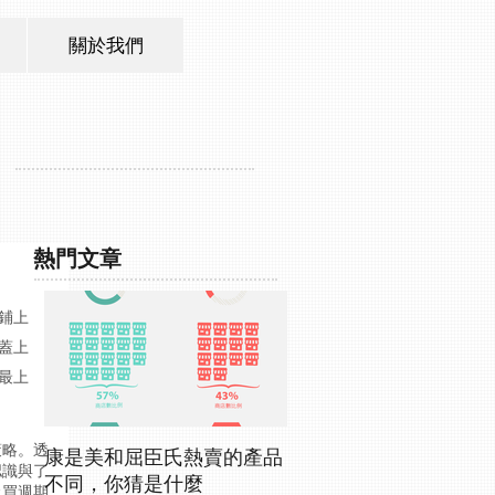
關於我們
熱門文章
鋪上
蓋上
最上
策略。透
康是美和屈臣氏熱賣的產品
認識與了
不同，你猜是什麼
購買週期