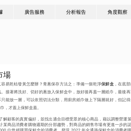
據
廣告服務
分析報告
角度觀察
市場
又容易乾枯發黃怎麼辦？青蔥保存方法之：準備一個乾淨
保鮮盒
，在底部
氣。接著將洗好、切好的蔥放入保鮮盒中，放好後再蓋一層紙巾，最後再
不只能放一層，可以依照切法分類，用廚房紙巾做上下隔層就好，但記得
紙巾，才蓋上保鮮盒蓋。
了解顧客的真實偏好，並找出適合目標受眾的核心商品，藉以調整營運
計某商品消費者購物週期的分部趨勢，對商品的銷售市場有更進一步的
5,000 位曾經購買保鮮盒的消費者，發現 2022 年全通路保鮮盒的消費者