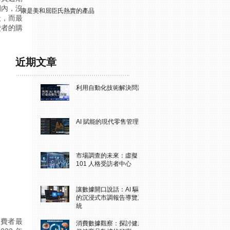
間內，沒
康是美和屈臣氏熱賣的產品
天，而最
費者的購
近期文章
利用自動化技術解決問題
AI 賦能的現代零售管理
市場調查的未來：虛擬
101 人格受訪者中心
讓數據開口說話：AI 驅動
的沉浸式市調報告導覽系
統
消費者最
消費數據觀察：探討健康