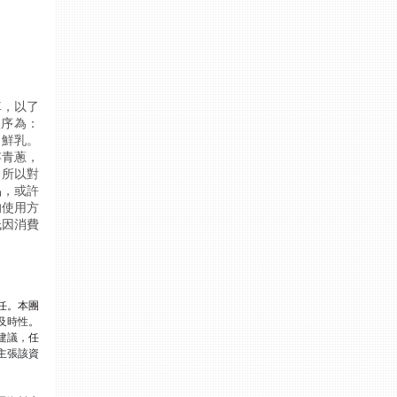
車，以了
序為： 
、鮮乳。
存青蔥，
，所以對
品，或許
的使用方
低因消費
任。本團
及時性
。
建議，
任
主張該資