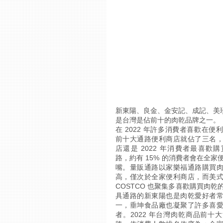
新東陽、良金、金安記、成記、美珍
是台灣是佔前十的肉乾品牌之一。
在 2022 年許多消費者喜歡在
前十大通路便利商店就佔了三名
店還是 2022 年消費者最喜歡
路，約有 15% 的消費者會在全
嘴。量販通路以家樂福通路購買
高，僅次於全家便利商店，而美
COSTCO 也聚集多喜歡購買肉
具通路的新東陽也是肉乾愛好者
一，垂坤食品廠也凝聚了許多喜
者。2022 年台灣肉乾商品前十