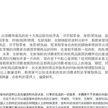
品，出現機率最高的前十大商品類別依序為：洋芋類零食、海苔/鱈魚絲、
類零食、炸物/燒烤/煙燻、生鮮海鮮。在購物籃的資料分析中，觀察家發
商品，洋芋類零食、海苔/鱈魚絲、堅果類零食在肉乾的購物車裡經常出
歡零嘴的消費者在購買零嘴商品的同時，也會順手購買一包肉乾。肉乾
、水果、生鮮豬肉、生鮮海鮮的消費者對於肉乾商品購買的機率也比微
購買吐司麵包夾著一片肉乾，當作是下午點心食用呢？從同時購排名第
讓觀察家對消費者購買肉乾品類商品的消費者做出以上的推論、聯想。
在肉乾商品購物車中，在全家便利商店所販售的炸物/燒烤/煙燻類別商品
從以上數據資料，觀察家可以知道喜歡肉乾的消費者對於零嘴類商品、
感興趣，在飲料的選擇上，偏愛鮮乳。
發布的資料以及依據資料內容決策、行事所造成的一切後果，本團隊不予承擔任何責
，但並不表示可以
保證發布
資料內容的正確性、準確性、可靠性、完整性、適當性或
讀人士的特定目的或任何閱讀人士的特殊需求，
資料內容僅僅代表相關作者的觀點與
以及數據行事須自行承擔全部風險，
所造成之任何直接、間接損害亦不得以資訊疏誤