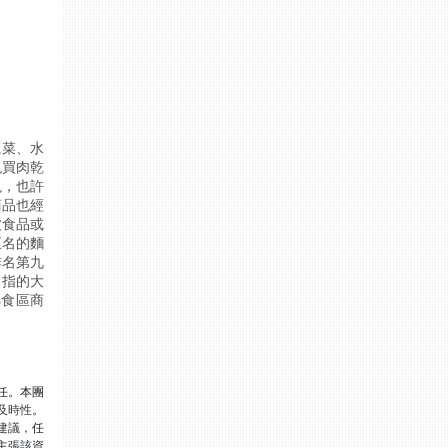
蔬菜、水
現買肉乾
現，也許
商品也經
波食品或
五名的麵
排名第九
，指的大
熟食區商
任。本團
及時性
。
建議，
任
主張該資