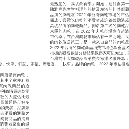
最熟悉的「高坑飲食部」開始，起源自第
陳雅商先生對料理的熱情及精湛的川菜廚
品牌
的肉乾在 2022 年台灣肉乾市場的市
四成，喜歡吃肉乾的消費者或許都曾聽過
高坑品牌的肉乾商品。排名第二名的肉乾
東陽的肉乾，在 2022 年肉乾市場也有超
市佔率，在台灣肉乾市場佔有一席之地。
的肉乾位居第三，是一款來自金門的肉乾品
2022 年台灣的肉乾商品消費市場也享譽盛
抽樣的觀察數據分析結果觀察家可以知道，20
台灣前十大肉乾品牌消費金額排名依序為
、快車、軒記、家福、廣達香。「快車」品牌的肉乾，2022 年市佔排
便利商店購買肉乾，
，其中全家便利商
購買肉乾商品的通
家便利商購買肉乾零
肉乾的人流佔比最
式量販通路市好多
乾的消費者。品牌兼
常去消費的通路之
愛肉乾商品的消費
大消費者聚集的通