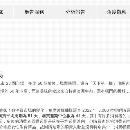
據
廣告服務
分析報告
角度觀察
場
 23 間市場、多達 50 個攤位，場面熱鬧。還有「天下第一攤」頂級
場的 50 年老店，而這美味的秘訣來自特選澳洲牛肉，還有獨門的醬料，
了解消費市場的變化，角度數據抽樣調查 2022 年 5,000 位曾經購
購買平均周期為 51 天，購買週期中位數為 41 天
，其中有許多消費者的
譜顯示，多數的消費者回購週期是落在平均週期以內，但購買肉乾的消費者
於非必要性消費商品，故回購週期的消費人數並沒有特別集中，消費者