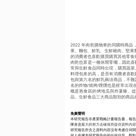
2022 年肉乾購物車的同購時商
果、麵包、鮮乳、生鮮豬肉、堅果
的消費者也喜歡購買購買其他零食
肉乾也算是一種休閒零嘴，因此喜
常與生鮮食品同時出現，購買蔬菜
料理包來的高，是否有消費者喜歡
包與第六名的鮮乳兩項商品，不難
名的炸物/燒烤/煙燻也是經常出現
概是熟食區的烤地瓜與炸薯條。
品、生鮮食品三大商品類別的商品
免責聲明
本研究報告非產業戰略計畫報告書，報告
隊
會盡最大的努力去確保所提供資料內容
研究報告所含之資料內容沒有考慮任何閱
何人依據本研究報告中的任何信息、觀點