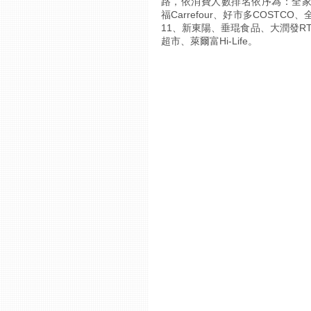
路，依消費人數排名依序為：全
福Carrefour、好市多COSTCO
11、新東陽、垂琨食品、大潤發RT
超市、萊爾富Hi-Life。