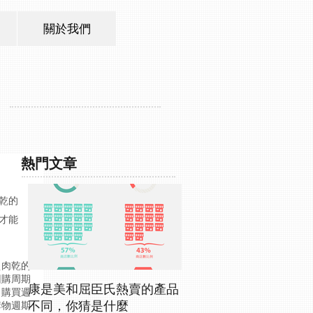
關於我們
熱門文章
肉乾的
才能
買肉乾的
回購周期
康是美和屈臣氏熱賣的產品
的購買週
不同，你猜是什麼
購物週期