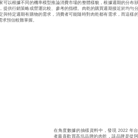
家可以根據不同的機率模型推論消費市場的整體樣貌，根據週期的分布
，提供行銷策略或營運比較、參考的指標。肉乾的購買週期接近於均勻
定與特定週期有購物的需求，消費者可能隨時對肉乾都有需求，而這樣
需求預估較難掌握。
在角度數據的抽樣資料中，發現 2022 年
者最喜歡買高坑品牌的肉乾，該品牌
是從