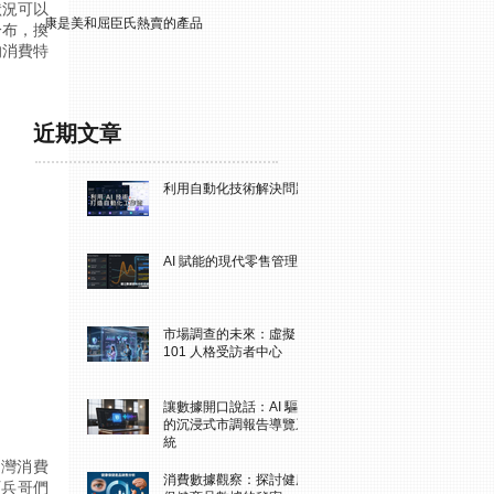
狀況可以
康是美和屈臣氏熱賣的產品
分布，換
的消費特
近期文章
利用自動化技術解決問題
AI 賦能的現代零售管理
市場調查的未來：虛擬
101 人格受訪者中心
讓數據開口說話：AI 驅動
的沉浸式市調報告導覽系
統
台灣消費
消費數據觀察：探討健康
阿兵哥們