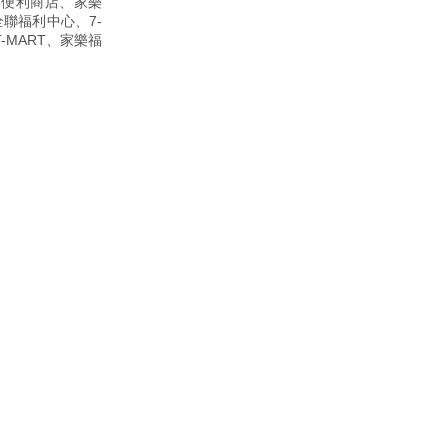
家便利商店、家樂
、全聯福利中心、7-
-MART、家樂福