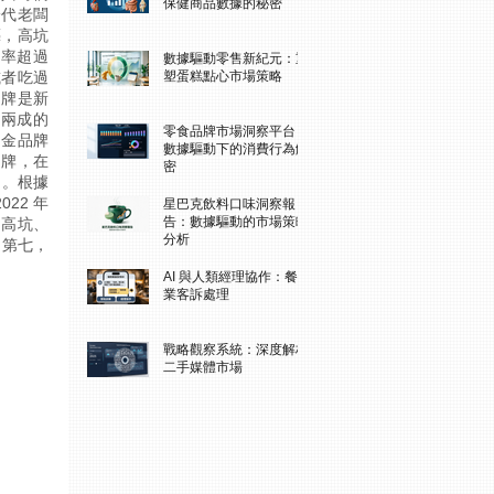
保健商品數據的秘密
一代老闆
藝，高坑
佔率超過
數據驅動零售新紀元：重
塑蛋糕點心市場策略
或者吃過
品牌是新
過兩成的
零食品牌市場洞察平台：
良金品牌
數據驅動下的消費行為解
牌，在 
密
名。根據
22 年
星巴克飲料口味洞察報
告：數據驅動的市場策略
：高坑、
分析
名第七，
AI 與人類經理協作：餐飲
業客訴處理
戰略觀察系統：深度解析
二手媒體市場