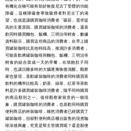
有機化合物可能有助於恢復尼古丁受體的功能
障礙，這種障礙會導致吸煙者對尼古丁的渴
望，也就是讓購買咖啡消費者「吸菸」需求提
高的主要原因。購買罐裝咖啡的消費者，還喜
歡同時購買麵包、飯糰、三明治等輕食，數據
資料顯示，購買這些商品的消費者，在早上購
買罐裝咖啡比其他時段高，推測許多消費者，
可能喜歡將罐裝咖啡與麵包、飯糰、三明治等
輕食的組合當成一天的早餐，在填飽肚子同
時，也讓沉睡多時的大腦逐漸恢復清醒。觀察
家也發現，喜歡罐裝咖啡的消費者同時購買茶
飲料的機率比較高，奶茶、綠茶、紅茶等茶飲
料是許多購買罐裝咖啡消費者，隨手同時購買
的商品類別之一。值得觀察家留意的一個現
象，購買罐裝咖啡的消費者，也喜歡同時購買
便利商店的杯裝咖啡，雖然消費者已經購買了
罐裝咖啡，但卻對便利商店櫃台販售的現煮咖
啡深感興趣，究竟是幫主管購買呢？還是順便