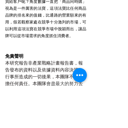
買給客戶呢？角度數據一直把「商品同時購」
視為是一件厲害的法寶，這項法寶比任何商品
品牌的排名來的值錢，比通路的營業額來的有
用，假若觀察家處在競爭十分激列的市場，可
以利用這項法寶在競爭市場中脫穎而出，讓品
牌可以從市場需求的角度抓住消費者。
免責聲明
本研究報告非產業戰略計畫報告書，報
告發布的資料以及依據資料內容決策、
行事所造成的一切後果，本團隊不予承
擔任何責任。本團隊
會盡最大的努力去
確保所提供資料內容，但並不表示可以
保證發布
資料內容的正確性、準確性、
可靠性、完整性、適當性或及時性
。研
究報告所含之資料內容沒有考慮任何閱
讀人士的特定目的或任何閱讀人士的特
殊需求，
資料內容僅僅代表相關作者的