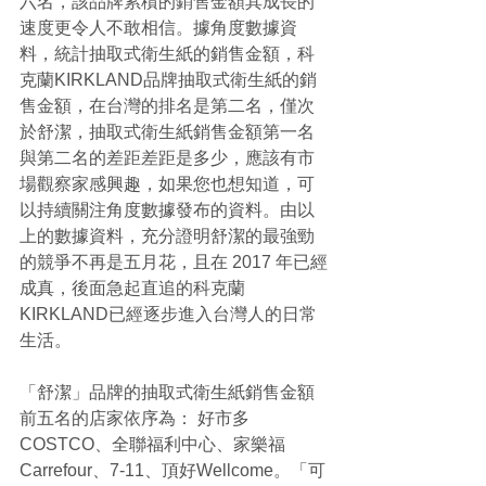
六名，該品牌累積的銷售金額其成長的
速度更令人不敢相信。據角度數據資
料，統計抽取式衛生紙的銷售金額，科
克蘭KIRKLAND品牌抽取式衛生紙的銷
售金額，在台灣的排名是第二名，僅次
於舒潔，抽取式衛生紙銷售金額第一名
與第二名的差距差距是多少，應該有市
場觀察家感興趣，如果您也想知道，可
以持續關注角度數據發布的資料。由以
上的數據資料，充分證明舒潔的最強勁
的競爭不再是五月花，且在 2017 年已經
成真，後面急起直追的科克蘭
KIRKLAND已經逐步進入台灣人的日常
生活。
「舒潔」品牌的抽取式衛生紙銷售金額
前五名的店家依序為： 好市多
COSTCO、全聯福利中心、家樂福
Carrefour、7-11、頂好Wellcome。「可