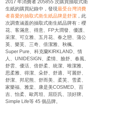
2017 年消費者 205855 次購買抽取式衛
生紙的購買紀錄中，發現
最受台灣消費
者喜愛的抽取式衛生紙品牌是舒潔
，此
次調查涵蓋的抽取式衛生紙品牌有：櫻
花、客滿意、得意、FP大潤發、優護、
采潔、可立雅、五月花、春之戀、蒲公
英、樂芙、三奇、倍潔雅、秋楓、
Super Pure、科克蘭KIRKLAND、情
人、UNIDESIGN、柔情、臉舒、春風、
舒雲、優活、倍舒柔、統潔、唯潔雅、
思柔雅、得潔、朵舒、舒適、可麗舒、
舒潔、邦尼熊、舒而美、柔芙、雪柔、
家樂福、雅棠、康是美COSMED、百
吉、怡柔、歐芮坦、屈臣氏、頂好牌、
Simple Life等 45 個品牌。