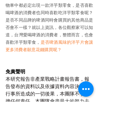
物車中都必定出現一款洋芋類零食，是否喜歡
喝啤酒的消費者也同時喜歡吃洋芋類零食呢？
是否不同品牌的啤酒同時會購買的其他商品是
否會不一樣？就以上資訊，各位觀察家可以知
道，台灣愛喝啤酒的消費者，整體而言，也會
喜歡洋芋類零食，
是否啤酒風味的洋芋片會讓
更多消費者願意花錢購買呢？
免責聲明
本研究報告非產業戰略計畫報告書，報
告發布的資料以及依據資料內容決策、
行事所造成的一切後果，本團隊不予承
擔任何責任。本團隊
會盡最大的努力去
確保所提供資料內容，但並不表示可以
保證發布
資料內容的正確性、準確性、
可靠性、完整性、適當性或及時性
。研
究報告所含之資料內容沒有考慮任何閱