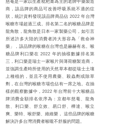
慈菴是一家以生產枇杷膏為主的老牌中藥製造
商，該品牌的商品可改善呼吸系統不適的症
狀，統計資料發現該品牌商品佔 2022 年台灣
喉糖市場超過三成。排名第二名的喉糖品牌是
龍角散，龍角散是日本一家製藥公司，如引言
所述許多大陸的消費者誇大形容為「救命神
藥」，該品牌的喉糖在台灣也是赫赫有名。喉
糖品牌利口樂在 2022 年的抽樣數據排名第
三，利口樂是瑞士一家喉片與薄荷糖製造商，
並強調生產時所使用的天然草本都從瑞士土壤
上種植的，並且不使用農藥、殺蟲劑或除草
劑，在台灣的喉糖市場也佔有一席之地。在抽
樣的觀察數據中，2022 年台灣前十大喉糖品
牌消費金額排名依序為：京都年慈菴、龍角
散、利口樂、舒立效、易口舒、樺達、喉立
爽、樂特、喉舒樂、維維樂， 這些品牌的喉糖
解決許多台灣消費者喉嚨不舒服的問題。