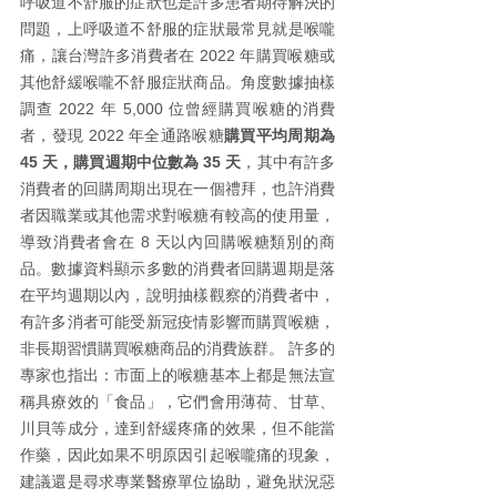
呼吸道不舒服的症狀也是許多患者期待解決的
問題，上呼吸道不舒服的症狀最常見就是喉嚨
痛，讓台灣許多消費者在 2022 年購買喉糖或
其他舒緩喉嚨不舒服症狀商品。角度數據抽樣
調查 2022 年 5,000 位曾經購買喉糖的消費
者，發現 2022 年全通路喉糖
購買平均周期為 
45 天，購買週期中位數為 35 天
，其中有許多
消費者的回購周期出現在一個禮拜，也許消費
者因職業或其他需求對喉糖有較高的使用量，
導致消費者會在 8 天以內回購喉糖類別的商
品。數據資料顯示多數的消費者回購週期是落
在平均週期以內，說明抽樣觀察的消費者中，
有許多消者可能受新冠疫情影響而購買喉糖，
非長期習慣購買喉糖商品的消費族群。 許多的
專家也指出：市面上的喉糖基本上都是無法宣
稱具療效的「食品」，它們會用薄荷、甘草、
川貝等成分，達到舒緩疼痛的效果，但不能當
作藥，因此如果不明原因引起喉嚨痛的現象，
建議還是尋求專業醫療單位協助，避免狀況惡