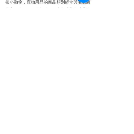
養小動物，寵物用品的商品類別經常與喉糖商
品出現在同一個購物籃，而喜歡香菸的消費者
也是喉糖的購物族群之一。 2022 年喉糖購物
車的同購時商品，出現機率最高的前十大商品
類別依序為： 寵物用品、香菸、洋芋類零食、
巧克力、礦泉水、麵包、蔬菜、鮮乳、綠茶、
水果，值得觀察家注易的是排名第十二名的商
品，內服藥品出現在喉糖商品購物車的機率，
在 2022 年並不算低，許多購買藥品的消費者
也會購買購買喉糖，或許喉糖對消費者而言不
再只是好吃的糖果，而是一種可以舒緩疼痛的
解藥。
資料來源：角度數據  2023 年消費者消
費交易資料庫