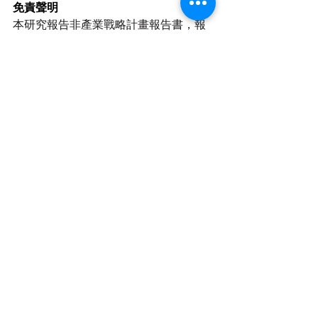
免責聲明
本研究報告非產業戰略計畫報告書，報
告發布的資料以及依據資料內容決策、
行事所造成的一切後果，本團隊不予承
擔任何責任。本團隊
會盡最大的努力去
確保所提供資料內容，但並不表示可以
保證發布
資料內容的正確性、準確性、
可靠性、完整性、適當性或及時性
。研
究報告所含之資料內容沒有考慮任何閱
讀人士的特定目的或任何閱讀人士的特
殊需求，
資料內容僅僅代表相關作者的
觀點與建議，
任何人依據本研究報告中
的任何信息、觀點以及數據行事須自行
承擔全部風險，
所造成之任何直接、間
接損害亦不得以資訊疏誤主張該資訊與
其損害發生有任何因果關係
。
資料來源：角度數據  2023 年消費者消
費交易資料庫