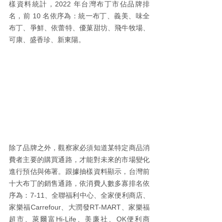
樣資料統計，2022 年台灣布丁市佔品牌排
名，前 10 名依序為：統一布丁、義美、味全
布丁、爭鮮、依蕾特、優菓甜坊、飛牛牧場、
可康、盛香珍、新東陽。
除了品牌之外，觀察家必須知道某特定商品消
費者主要的購買通路，才能對未來的市場變化
進行預估與佈署。跟據抽樣資料顯示，台灣前
十大布丁的銷售通路，依消費人數多寡排名依
序為：7-11、全聯福利中心、全家便利商店、
家樂福Carrefour、大潤發RT-MART、家樂福
超市、萊爾富Hi-Life、美廉社、OK便利商