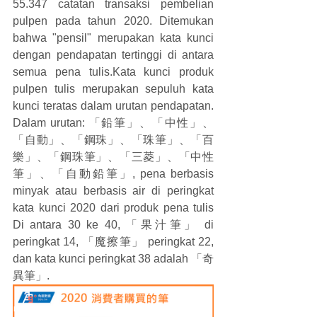
55.347 catatan transaksi pembelian 
pulpen pada tahun 2020. Ditemukan 
bahwa "pensil" merupakan kata kunci 
dengan pendapatan tertinggi di antara 
semua pena tulis.Kata kunci produk 
pulpen tulis merupakan sepuluh kata 
kunci teratas dalam urutan pendapatan. 
Dalam urutan: 
「鉛筆」、「中性」、
「自動」、「鋼珠」、「珠筆」、「百
樂」、「鋼珠筆」、「三菱」、「中性
筆」、「自動鉛筆」
, pena berbasis 
minyak atau berbasis air di peringkat 
kata kunci 2020 dari produk pena tulis 
Di antara 30 ke 40, 
「果汁筆」
 di 
peringkat 14, 
「魔擦筆」
 peringkat 22, 
dan kata kunci peringkat 38 adalah 
「奇
異筆」.