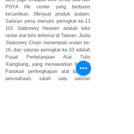
POYA life center yang berbasis 
kecantikan. Menjual produk pulpen. 
Saluran pena menulis peringkat ke-13 
101 Stationery Heaven adalah toko 
rantai alat tulis terkenal di Taiwan. Jiuda 
Stationery Chain menempati urutan ke-
16, dan saluran peringkat ke-33 adalah 
Pusat Perbelanjaan Alat Tulis 
Xiangliang, yang menawarkan banyak 
Pasokan perlengkapan alat tulis ke 
perusahaan. salah satu saluran 
pembelian bagi banyak konsumen yang 
membeli produk alat tulis pena dalam 
jumlah besar. Saya ingin tahu apakah 
Anda pengamat memiliki kebiasaan 
mencatat? Kecuali untuk siswa SD 
yang membutuhkan banyak alat tulis 
pulpen, mungkin setiap orang harus 