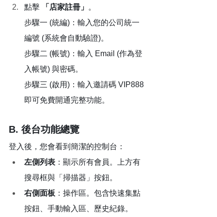
點擊 
「店家註冊」
。
步驟一 (統編)：輸入您的公司統一
編號 (系統會自動驗證)。
步驟二 (帳號)：輸入 Email (作為登
入帳號) 與密碼。
步驟三 (啟用)：輸入邀請碼 VIP888 
即可免費開通完整功能。
B. 後台功能總覽
登入後，您會看到簡潔的控制台：
左側列表
：顯示所有會員。上方有
搜尋框與「掃描器」按鈕。
右側面板
：操作區。包含快速集點
按鈕、手動輸入區、歷史紀錄。