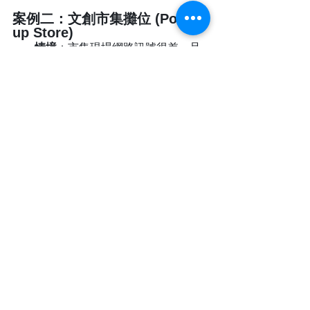
案例二：文創市集攤位 (Pop-
up Store)
情境
：市集現場網路訊號很差，且
有三個工讀生同時幫忙結帳。
解決方案
：
店長的手機當作「主機」，儲
存所有資料。
工讀生手機透過「同步功能」
連線到店長手機。
即使沒有 4G 網路，只要距離
夠近或連上同一台 Wi-Fi 分享
器，依然可以同步資料，收攤
時所有數據都在店長手機裡。
案例三：國小班級經營 
(Classroom)
情境
：老師想獎勵學生乖乖吃飯、
交作業。
設定
：