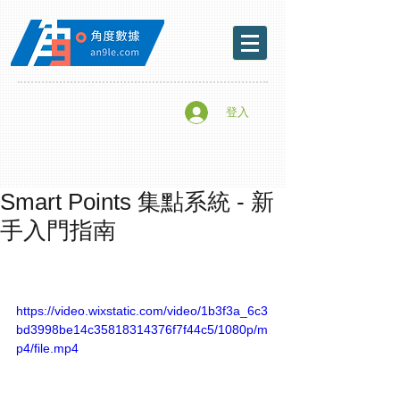
登入
Smart Points 集點系統 - 新
手入門指南
https://video.wixstatic.com/video/1b3f3a_6c3
bd3998be14c35818314376f7f44c5/1080p/m
p4/file.mp4