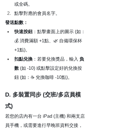
或全碼。
點擊對應的會員名字。
發送點數：
快速按鈕
：點擊畫面上的圖示 (如：
💰 消費滿額 +1點、🌿 自備環保杯 
+1點)。
扣點兌換
：若要兌換獎品，輸入 
負
數
 (如 -10) 或點擊設定好的兌換按
鈕 (如：☕ 兌換咖啡 -10點)。
D. 多裝置同步 (交班/多店員模
式)
若您的店內有一台 iPad (主機) 和兩支店
員手機，或需要進行早晚班資料交接，