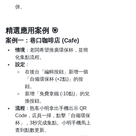
併。
精選應用案例 🎯
案例一：巷口咖啡店 (Cafe)
情境
：老闆希望推廣環保杯，並簡
化集點流程。
設定
：
在後台「編輯按鈕」新增一個
「自備環保杯 (+2點)」的按
鈕。
新增「免費拿鐵 (-10點)」的兌
換按鈕。
流程
：熟客小明拿出手機出示 QR 
Code，店員一掃，點擊「自備環保
杯」，3秒完成集點。小明手機馬上
查到點數更新。