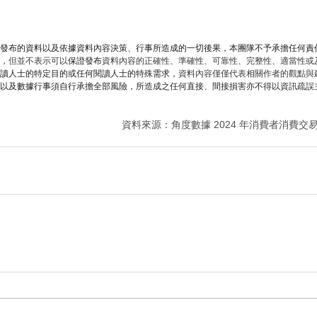
發布的資料以及依據資料內容決策、行事所造成的一切後果，本團隊不予承擔任何責
，但並不表示可以
保證發布
資料內容的正確性、準確性、可靠性、完整性、適當性或
讀人士的特定目的或任何閱讀人士的特殊需求，
資料內容僅僅代表相關作者的觀點與
以及數據行事須自行承擔全部風險，
所造成之任何直接、間接損害亦不得以資訊疏誤
資料來源：角度數據 2024 年消費者消費交