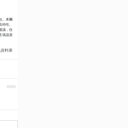
任。本團
及時性
。
建議，
任
主張該資
易資料庫