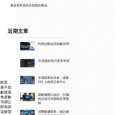
康是美和屈臣氏熱賣的產品
近期文章
利用自動化技術解決問題
AI 賦能的現代零售管理
市場調查的未來：虛擬
101 人格受訪者中心
的民眾，
察家不知
齡超過 
讓數據開口說話：AI 驅動
。角度數
的沉浸式市調報告導覽系
「市調公
統
到所有的
有染髮需
消費數據觀察：探討健康