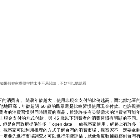
如果觀察家覺得字體太小不易閱讀，不妨可以聽聽看
以下的消費者， 隨著年齡越大，使用非現金支付的比例越高，而北部地區
他地區高，年齡超過 50 歲的民眾還是比較習慣使用現金付款。也許觀
費者的消費習慣與同時購買的商品，推測許多有染髮需求的消費者可能年
是採非現金支付的方式付款，與 45 歲以下消費者的消費習慣有明顯的不同
是台灣政府提供許多「 open data 」 給觀察家使用，網路上有許多
，觀察家可以利用推理的方式了解台灣的消費市場，觀察家不一定要拿
一定要先進行市場調查才可以進行消費評估，就像角度數據觀察到台灣