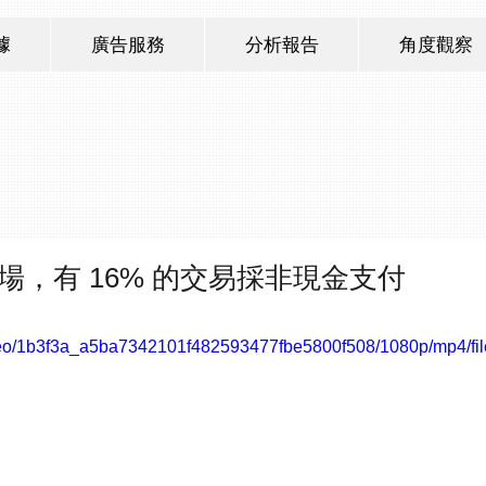
據
廣告服務
分析報告
角度觀察
市場，有 16% 的交易採非現金支付
video/1b3f3a_a5ba7342101f482593477fbe5800f508/1080p/mp4/fi