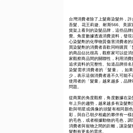
台灣消費者除了上髮廊染髮外，許
吾髮、花王莉婕、耐斯566、美源
貨架上看到的染髮品牌，這些品牌
覺。角度數據透過消費資料，發現
心染髮劑的化學物質傷害消費者的
買染髮劑的消費者喜歡同時購買「
的商品佔比很高，觀察家可以從消
家觀察商品間的關聯性，利用消費
追求資料的完整性、知道品牌排名
染髮需求消費者的「髮量」，如
少，表示這個消費者過不久可能不
使用者的「髮量」越來越多，品牌
問題。
從商業的角度觀察，角度數據在染
年上升的趨勢，越來越多有染髮劑
歡與明星或偶像的頭髮有相同顏
彩，與自己朝夕相處的夥伴有一樣
的毛色，或者根據動物的毛色，調
消費者與寵物之間的距離，讓染髮
髮劑有更多的需求。