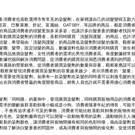
多消費者也喜歡選擇市售常見的染髮劑，在家裡讓自己的頭髮變得五顏
宣若、巴黎萊雅、舒妃、富麗絲、GATSBY…等品牌的商品，都是消費
的商品讓消費者的頭髮更加多采多姿，也讓許多白髮蒼蒼的樂齡者找回
喜歡購買染髮劑的消費者，喜歡同時購買「洗髮與護髮」的商品，也許
頭髮，希望藉由「洗髮與護髮」的商品降低染髮劑對頭髮的傷害。觀察
髮圈、髮帶」固定頭髮的商品，數據資料也顯示消費者同時購買「衛生
費商品推測染髮劑，女性消費者的需求比男性消費者高。角度數據經常
數據挖掘與解決消費問題，從消費者的購買狀況洞悉消費者遇到的問題
與通路的營業銷售。從消費者購買染髮劑的數量與容量，觀察家應該可
果觀察家發現消費者購買染髮劑的容量越來越少，表示消費者的「髮量
再需要使用染髮劑。如果有一款染髮劑在染髮的同時還可以刺激毛髮的
站在與消費者雙贏的角度開發商品，銷售人員也許就不需要再擔心消費
髮劑「同時購」的案例中，發現購買染髮劑，同時購買寵物用品的消費
需求的樂齡族群喜歡飼養小貓或是小狗。消費者隨著年紀的增長，可能
色，不會再追求遙不可及的事物，消費者可能比較喜歡與飼養的寵物有
的毛色。染髮劑廠商也許可以開發一款動物專用的染劑，讓動物與主人
製新的染劑顏色，讓消費者與寵物間擁有相同的色彩特徵，藉由染髮劑
劑除了解決白髮蒼蒼的問題外，成為消費者與寵物間的催化劑，促使消