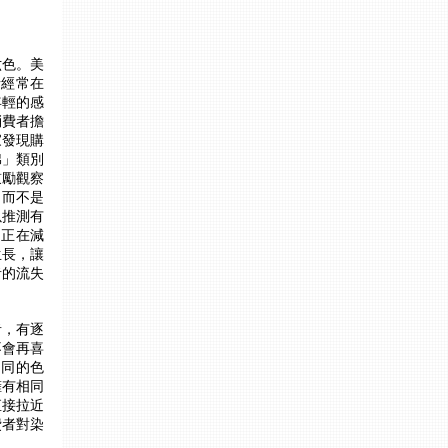
六色。美
者經常在
年輕的感
消費者擔
家發現購
棉」類別
鼓勵觀察
，而不是
以推測有
」正在減
生長，讓
者的流失
者，有逐
不會再喜
相同的色
擁有相同
直接拉近
費者對染